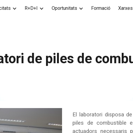
itats
R+D+I
Oportunitats
Formació
Xarxes
ip to main content
Skip to navigat
tori de piles de comb
El laboratori disposa d
piles de combustible 
actuadors necessaris p