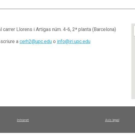
a
l carrer Llorens i Artigas núm. 4-6, 2ª planta (Barcelona)
escriure a
cerh2@upc.edu
o
info@iri.upc.edu
Intranet
Avís legal