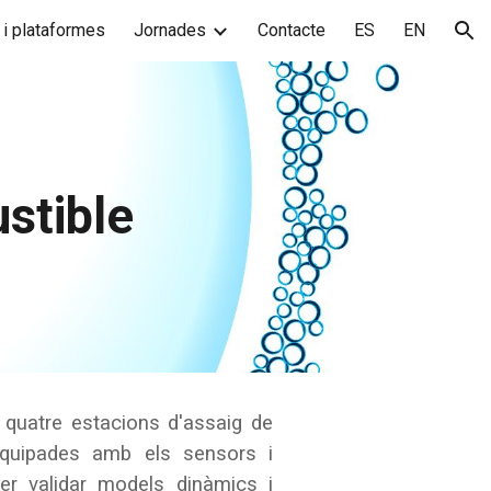
 i plataformes
Jornades
Contacte
ES
EN
ion
ustible
e quatre estacions d'assaig de
equipades amb els sensors i
er validar models dinàmics i