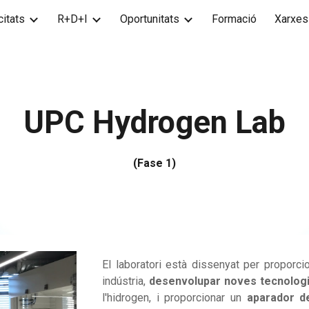
itats
R+D+I
Oportunitats
Formació
Xarxes
ip to main content
Skip to navigat
UPC Hydrogen Lab
(Fase 1)
El laboratori està dissenyat per proporc
indústria,
desenvolupar noves tecnolog
l'hidrogen, i proporcionar un
aparador d