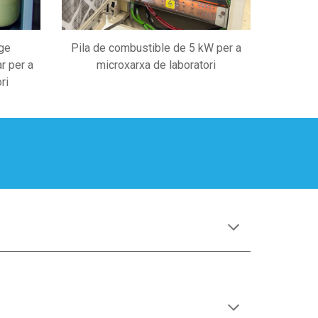
ge
Pila de combustible de 5 kW per a
ar per a
microxarxa de laboratori
ri