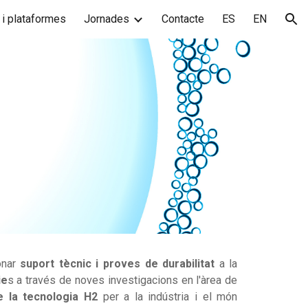
 i plataformes
Jornades
Contacte
ES
EN
ion
ionar
suport tècnic i proves de durabilitat
a la
ie
s a través de noves investigacions en l'àrea de
e la tecnologia H2
per a la indústria i el món