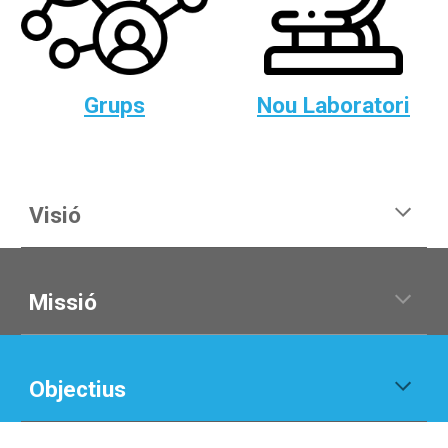
Grups
Nou Laboratori
Visió
Missió
Objectius