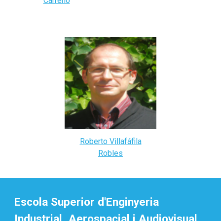
Carreño
Roberto Villafáfila
Robles
Escola Superior d'Enginyeria
Industrial, Aerospacial i Audiovisual