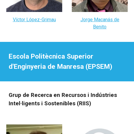
Víctor López-Grimau
Jorge Macanás de
Benito
Escola Politècnica Superior
d'Enginyeria de Manresa (EPSEM)
Grup de Recerca en Recursos i Indústries
Intel·ligents i Sostenibles
(
RIIS
)