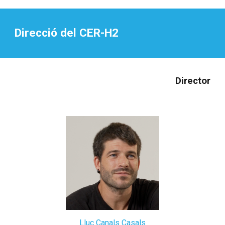
Direcció del CER-H2
Director
Lluc Canals Casals