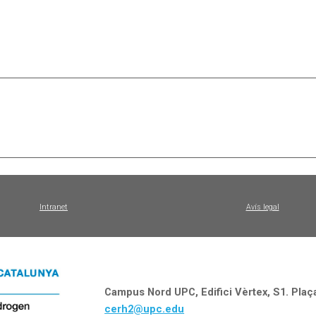
Intranet
Avís legal
Campus Nord UPC, Edifici Vèrtex, S1. Plaça
cerh2@upc.edu