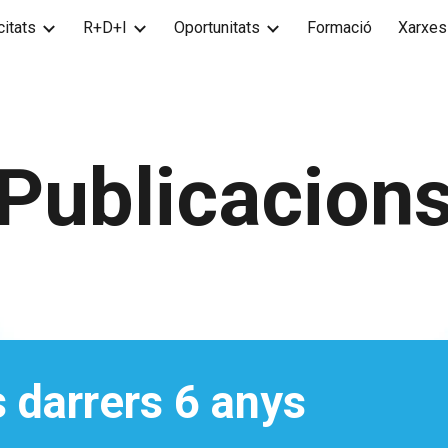
itats
R+D+I
Oportunitats
Formació
Xarxes
ip to main content
Skip to navigat
Publicacion
s darrers
6
anys