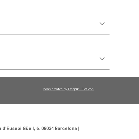
Icons created by Freepik - Flaticon
 d'Eusebi Güell, 6. 08034 Barcelona |